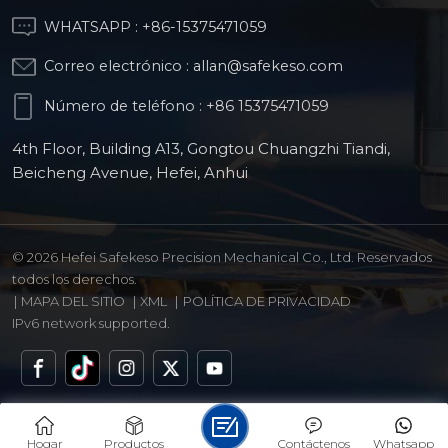
WHATSAPP :
+86-15375471059
Correo electrónico :
allan@safekeso.com
Número de teléfono :
+86 15375471059
4th Floor, Building A13, Gongtou Chuangzhi Tiandi,
Beicheng Avenue, Hefei, Anhui
© 2026 Hefei Safekeso Precision Mechanical Co., Ltd. Reservados
todos los derechos.
|
MAPA DEL SITIO
|
XML
|
POLÍTICA DE PRIVACIDAD
IPv6 network supported.
Hogar
Productos
Contáctenos
Whatsapp