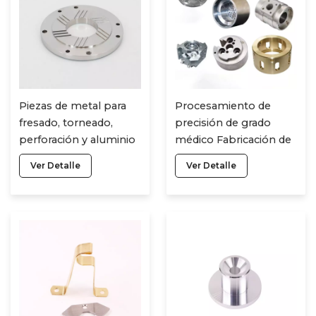
Piezas de metal para
Procesamiento de
fresado, torneado,
precisión de grado
perforación y aluminio
médico Fabricación de
CNC con certificación
torneado de acero CNC
Ver Detalle
Ver Detalle
CNC, accesorios y
Artículos Piezas de
piezas de titanio.
cobre y latón Servicios
de mecanizado CNC
Accesorios