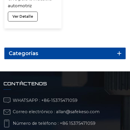
automotriz
Ver Detalle
Categorías
CONTÁCTENOS
WHATSAPP :
+86-15375471059
Correo electrónico :
allan@safekeso.com
Número de teléfono :
+86 15375471059