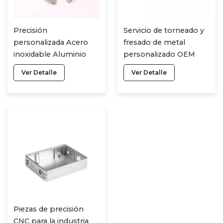
Precisión
Servicio de torneado y
personalizada Acero
fresado de metal
inoxidable Aluminio
personalizado OEM
Titanio Mecanizado
Acero/aluminio/latón
Ver Detalle
Ver Detalle
CNC Fresado Piezas
Cnc
torneadas Servicio de
fabricación Piezas de
mecanizado CNC
Piezas de precisión
CNC para la industria