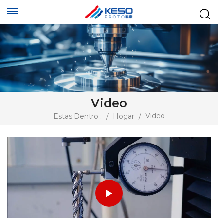
Video
Video
Estas Dentro :
/
Hogar
/