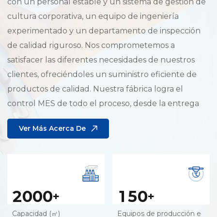
con un personal estable y un sistema de gestión de
cultura corporativa, un equipo de ingeniería
experimentado y un departamento de inspección
de calidad riguroso. Nos comprometemos a
satisfacer las diferentes necesidades de nuestros
clientes, ofreciéndoles un suministro eficiente de
productos de calidad. Nuestra fábrica logra el
control MES de todo el proceso, desde la entrega
de productos en fábrica, hasta la producción de
Ver Más Acerca De
máquinas herramienta, operadores y el uso de
herramientas de medición. Además, logra la
programación precisa de todo el proceso APS,
permitiendo una visión en tiempo real del progreso
del pedido y una garantía de alta calidad.
2
0
0
0
1
5
0
+
+
Capacidad (㎡)
Equipos de producción e