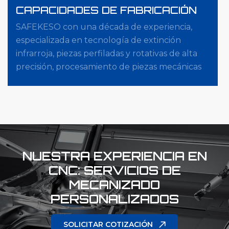
CAPACIDADES DE FABRICACIÓN
SAFEKESO con una década de experiencia,
especializada en tecnología de extinción
infrarroja, piezas perfiladas y rotativas de alta
precisión, procesamiento de piezas mecánicas
en micras, con automatización de desarrollo
propio de cinco ejes, Zeiss de cinco ejes, sistema
de medición en línea, sistema de
posicionamiento cero, etc.
NUESTRA EXPERIENCIA EN
CNC: SERVICIOS DE
MECANIZADO
PERSONALIZADOS
SOLICITAR COTIZACIÓN