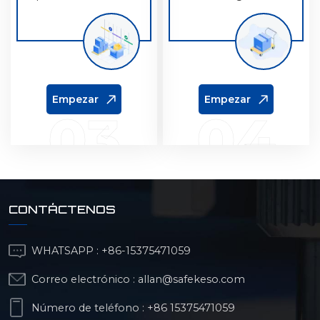
preprocesamiento
cantidad de productos.
prepara herramientas y
materiales.
Empezar
Empezar
03
04
CONTÁCTENOS
WHATSAPP :
+86-15375471059
Correo electrónico :
allan@safekeso.com
Número de teléfono :
+86 15375471059