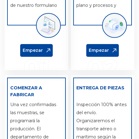
de nuestro formulario
plano y procesos y
de cotización con los
máquinas herramienta
detalles de su proyecto.
utilizadas.
Empezar
Empezar
01
02
COMENZAR A
ENTREGA DE PIEZAS
FABRICAR
Una vez confirmadas
Inspección 100% antes
las muestras, se
del envío.
programará la
Organizaremos el
producción. El
transporte aéreo o
departamento de
marítimo según la