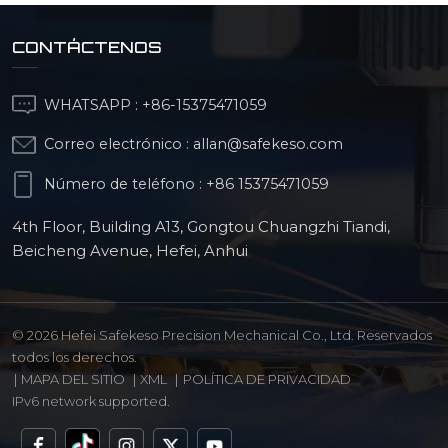
CONTÁCTENOS
WHATSAPP :
+86-15375471059
Correo electrónico :
allan@safekeso.com
Número de teléfono :
+86 15375471059
4th Floor, Building A13, Gongtou Chuangzhi Tiandi,
Beicheng Avenue, Hefei, Anhui
© 2026 Hefei Safekeso Precision Mechanical Co., Ltd. Reservados
todos los derechos.
|
MAPA DEL SITIO
|
XML
|
POLÍTICA DE PRIVACIDAD
IPv6 network supported.