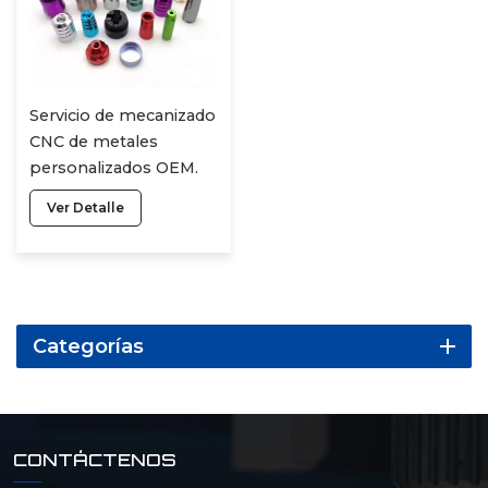
Servicio de mecanizado
CNC de metales
personalizados OEM.
Piezas de aluminio
Ver Detalle
mecanizadas por CNC
de precisión con
servicio de fresado y
torneado.
Categorías
CONTÁCTENOS