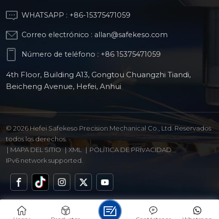
WHATSAPP :
+86-15375471059
Correo electrónico :
allan@safekeso.com
Número de teléfono :
+86 15375471059
4th Floor, Building A13, Gongtou Chuangzhi Tiandi,
Beicheng Avenue, Hefei, Anhui
© 2026 Hefei Safekeso Precision Mechanical Co., Ltd. Reservados
todos los derechos.
|
MAPA DEL SITIO
|
XML
|
POLÍTICA DE PRIVACIDAD
IPv6 network supported.