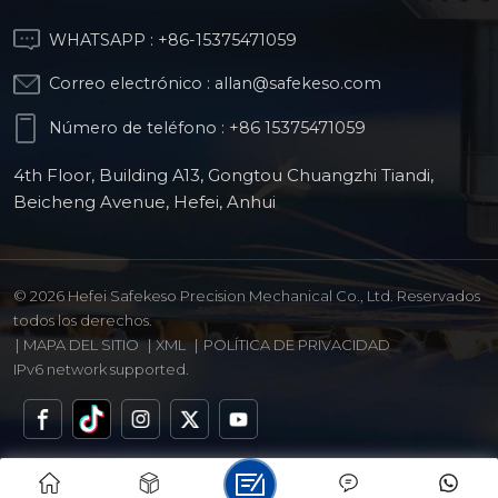
WHATSAPP :
+86-15375471059
Correo electrónico :
allan@safekeso.com
Número de teléfono :
+86 15375471059
4th Floor, Building A13, Gongtou Chuangzhi Tiandi,
Beicheng Avenue, Hefei, Anhui
© 2026 Hefei Safekeso Precision Mechanical Co., Ltd. Reservados
todos los derechos.
|
MAPA DEL SITIO
|
XML
|
POLÍTICA DE PRIVACIDAD
IPv6 network supported.