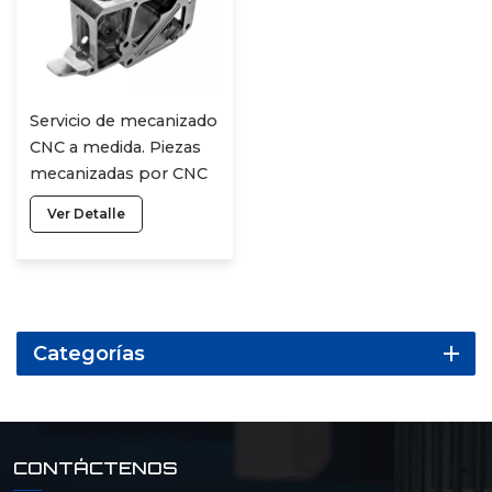
Servicio de mecanizado
CNC a medida. Piezas
mecanizadas por CNC
de precisión en
Ver Detalle
aleación de aluminio,
titanio, latón, acero
inoxidable y aluminio.
Categorías
CONTÁCTENOS