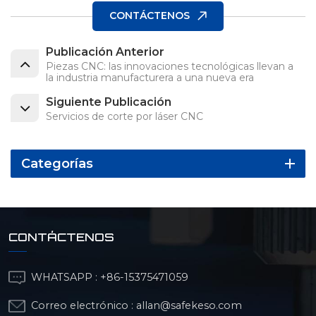
CONTÁCTENOS
Publicación Anterior
Piezas CNC: las innovaciones tecnológicas llevan a
la industria manufacturera a una nueva era
Siguiente Publicación
Servicios de corte por láser CNC
Categorías
CONTÁCTENOS
WHATSAPP :
+86-15375471059
Correo electrónico :
allan@safekeso.com