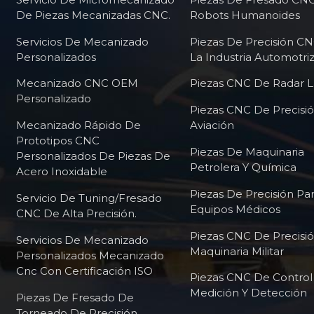
De Piezas Mecanizadas CNC.
Robots Humanoides
Servicios De Mecanizado
Piezas De Precisión C
Personalizados
La Industria Automotri
Mecanizado CNC OEM
Piezas CNC De Radar L
Personalizado
Piezas CNC De Precisi
Mecanizado Rápido De
Aviación
Prototipos CNC
Piezas De Maquinaria
Personalizados De Piezas De
Petrolera Y Química
Acero Inoxidable
Piezas De Precisión Pa
Servicio De Tuning/fresado
Equipos Médicos
CNC De Alta Precisión.
Piezas CNC De Precisi
Servicios De Mecanizado
Maquinaria Militar
Personalizados Mecanizado
Cnc Con Certificación ISO
Piezas CNC De Contro
Medición Y Detección
Piezas De Fresado De
Torneado De Precisión