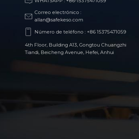
WHATSAPP :
+86-15375471059
Correo electrónico :
Pieza de estructura
allan@safekeso.com
óptica
Número de teléfono :
+86 15375471059
4th Floor, Building A13, Gongtou Chuangzhi
Piezas de fresado
Tiandi, Beicheng Avenue, Hefei, Anhui
CNC para robots
humanoides
Productos para
robots quirúrgicos
ortopédicos
Piezas de precisión
CNC para la
industria automotriz