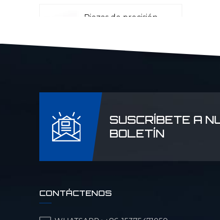
Piezas de precisión
CNC para aviación
Piezas CNC para
radar láser
SUSCRÍBETE A N
Piezas de
BOLETÍN
maquinaria para la
industria petrolera y
química
Piezas de precisión
CONTÁCTENOS
CNC para
maquinaria militar