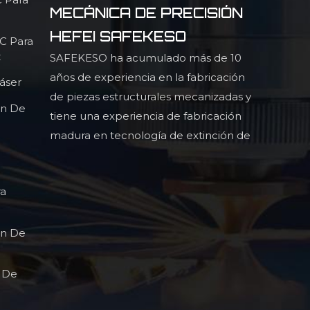
MECÁNICA DE PRECISIÓN
HEFEI SAFEKESO
NC Para
z
SAFEKESO ha acumulado más de 10
años de experiencia en la fabricación
áser
de piezas estructurales mecanizadas y
ón De
tiene una experiencia de fabricación
madura en tecnología de extinción de
luz infrarroja, piezas estructurales
perfiladas de alta precisión y alta
ra
ón De
l De