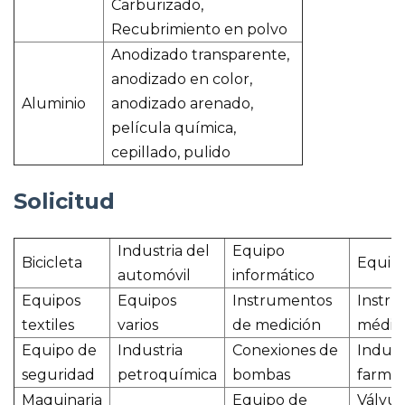
Carburizado,
Recubrimiento en polvo
Anodizado transparente,
anodizado en color,
Aluminio
anodizado arenado,
película química,
cepillado, pulido
Solicitud
Industria del
Equipo
Bicicleta
Equipo
automóvil
informático
Equipos
Equipos
Instrumentos
Instr
textiles
varios
de medición
médico
Equipo de
Industria
Conexiones de
Indust
seguridad
petroquímica
bombas
farmac
Maquinaria
Equipo de
Válvul