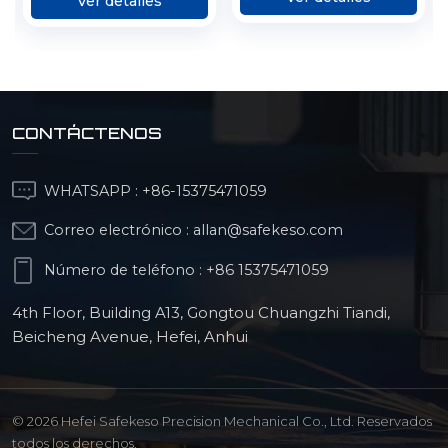
Ver detalles
CONTÁCTENOS
WHATSAPP :
+86-15375471059
Correo electrónico :
allan@safekeso.com
Número de teléfono :
+86 15375471059
4th Floor, Building A13, Gongtou Chuangzhi Tiandi,
Beicheng Avenue, Hefei, Anhui
© 2026 Hefei Safekeso Precision Mechanical Co., Ltd. Reservados
todos los derechos.