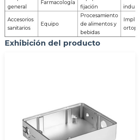
Farmacología
general
fijación
indust
Procesamiento
Accesorios
Impla
Equipo
de alimentos y
sanitarios
ortopé
bebidas
Exhibición del producto