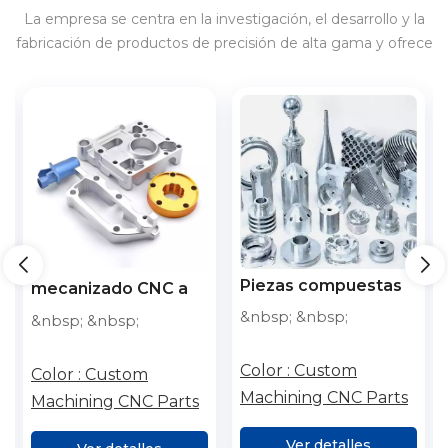
La empresa se centra en la investigación, el desarrollo y la
fabricación de productos de precisión de alta gama y ofrece
servicios para 3C, electrodomésticos, vehículos de nueva
energía, almacenamiento de energía, etc., en el país y en el
extranjero.
Piezas compuestas
mecanizado CNC a
de torneado y
medida, piezas
&nbsp; &nbsp;
&nbsp; &nbsp;
fresado CNC/pieza
metálicas de acero
de mecanizado
inoxidable, piezas de
Color :
Custom
Color :
Custom
micro personalizada
torno fresador de
Machining CNC Parts
Machining CNC Parts
de aluminio de
aluminio, servicio de
mecanizado CNC
torneado CNC
Ver detalles