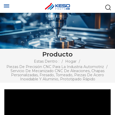
Producto
Estas Dentro :
/
Hogar
/
Piezas De Precisión CNC Para La Industria Automotriz
/
Servicio De Mecanizado CNC De Aleaciones, Chapas
Personalizadas, Fresado, Torneado, Piezas De Acero
Inoxidable Y Aluminio, Prototipado Rápido