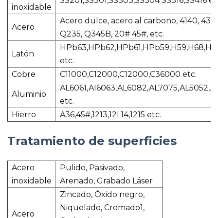
SS201,SS301,SS303,SS304 SS316,SS416 et
inoxidable
Acero dulce, acero al carbono, 4140, 434
Acero
Q235, Q345B, 20# 45#, etc.
HPb63,HPb62,HPb61,HPb59,H59,H68,H8
Latón
etc.
Cobre
C11000,C12000,C12000,C36000 etc.
AL6061,AI6063,AL6082,AL7075,AL5052,A
Aluminio
etc.
Hierro
A36,45#,1213,12L14,1215 etc.
Tratamiento de superficies
Acero
Pulido, Pasivado,
inoxidable
Arenado, Grabado Láser
Zincado, Óxido negro,
Niquelado, Cromado1,
Acero