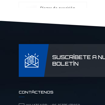
Piezas de precisión
CNC para aviación
Piezas CNC para
radar láser
SUSCRÍBETE A N
Piezas de
BOLETÍN
maquinaria para la
industria petrolera y
química
Piezas de precisión
CONTÁCTENOS
CNC para
maquinaria militar