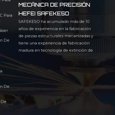
MECÁNICA DE PRECISIÓN
HEFEI SAFEKESO
NC Para
z
SAFEKESO ha acumulado más de 10
años de experiencia en la fabricación
áser
de piezas estructurales mecanizadas y
ón De
tiene una experiencia de fabricación
madura en tecnología de extinción de
luz infrarroja, piezas estructurales
perfiladas de alta precisión y alta
ra
ón De
l De