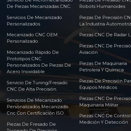
De Piezas Mecanizadas CNC.
Robots Humanoides
Servicios De Mecanizado
Piezas De Precisión C
Personalizados
La Industria Automotri
Mecanizado CNC OEM
Piezas CNC De Radar L
Personalizado
Piezas CNC De Precisi
Mecanizado Rápido De
Aviación
Prototipos CNC
Piezas De Maquinaria
Personalizados De Piezas De
Petrolera Y Química
Acero Inoxidable
Piezas De Precisión Pa
Servicio De Tuning/fresado
Equipos Médicos
CNC De Alta Precisión.
Piezas CNC De Precisi
Servicios De Mecanizado
Maquinaria Militar
Personalizados Mecanizado
Cnc Con Certificación ISO
Piezas CNC De Contro
Medición Y Detección
Piezas De Fresado De
Torneado De Precisión