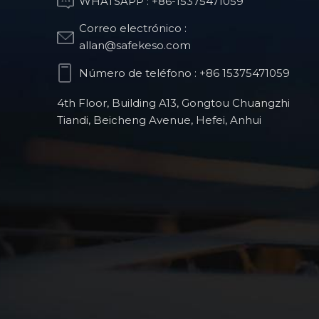
WHATSAPP :
+86-15375471059
Correo electrónico :
Pieza de estructura
allan@safekeso.com
óptica
Número de teléfono :
+86 15375471059
4th Floor, Building A13, Gongtou Chuangzhi
Piezas de fresado
Tiandi, Beicheng Avenue, Hefei, Anhui
CNC para robots
humanoides
Productos para
robots quirúrgicos
ortopédicos
Piezas de precisión
CNC para la
industria automotriz