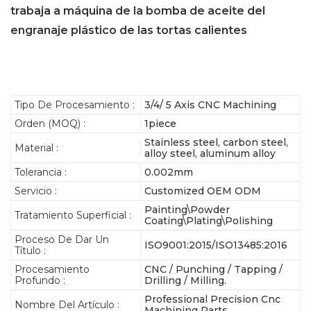
trabaja a máquina de la bomba de aceite del
engranaje plástico de las tortas calientes
Tipo De Procesamiento :
3/4/ 5 Axis CNC Machining
Orden (MOQ) :
1piece
Stainless steel, carbon steel,
Material :
alloy steel, aluminum alloy
Tolerancia :
0.002mm
Servicio :
Customized OEM ODM
Painting\Powder
Tratamiento Superficial :
Coating\Plating\Polishing
Proceso De Dar Un
ISO9001:2015/ISO13485:2016
Título :
Procesamiento
CNC / Punching / Tapping /
Profundo :
Drilling / Milling.
Professional Precision Cnc
Nombre Del Artículo :
Machining Parts