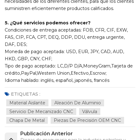
necesidades de los diferentes clientes, para que los clientes
suministren eficientemente productos calificados.
5. ¿Qué servicios podemos ofrecer?
Condiciones de entrega aceptadas: FOB, CFR, CIF, EXW,
FAS, CIP, FCA, CPT, DEQ, DDP, DDU, entrega urgente,
DAF, DES;
Moneda de pago aceptada: USD, EUR, JPY, CAD, AUD,
HKD, GBP, CNY, CHF;
Tipo de pago aceptado: LC,D/P D/A,MoneyGram,Tarjeta de
crédito,PayPal,Western Union,Efectivo,Escrow;
Idioma hablado: inglés, español, japonés, francés
ETIQUETAS :
Material Aislante
Aleación De Aluminio
Servicio De Mecanizado CNC
Válvula
Chapa De Metal
Piezas De Precisión OEM CNC
Publicación Anterior
Piezas de maquinaria para la industria petrolera y