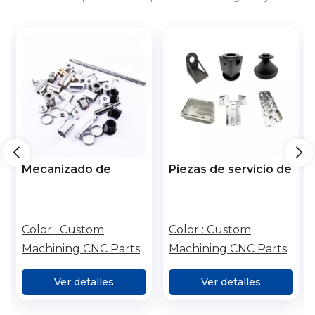
servicios para 3C, electrodomésticos, vehículos de nueva
energía, almacenamiento de energía, etc., en el país y en el
extranjero.
Piezas de servicio de
Piezas de
metal de titanio
mecanizado CNC de
piezas de aluminio
de precisión
Color :
Custom
Color :
Custom
personalizadas OEM
Machining CNC Parts
Machining CNC Parts
Procesamiento de
piezas de maquinaria
Ver detalles
Ver detalles
central de piezas