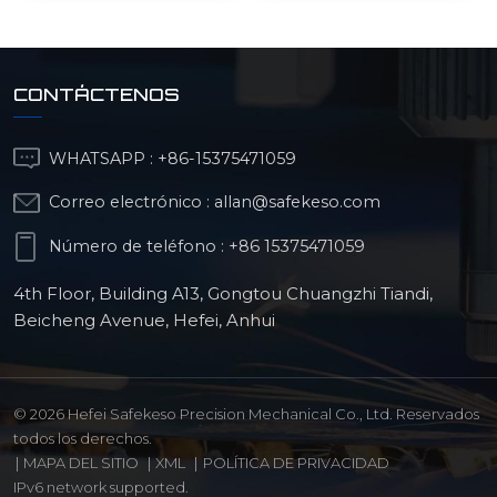
irregulares
CONTÁCTENOS
WHATSAPP :
+86-15375471059
Correo electrónico :
allan@safekeso.com
Número de teléfono :
+86 15375471059
4th Floor, Building A13, Gongtou Chuangzhi Tiandi,
Beicheng Avenue, Hefei, Anhui
© 2026 Hefei Safekeso Precision Mechanical Co., Ltd. Reservados
todos los derechos.
|
MAPA DEL SITIO
|
XML
|
POLÍTICA DE PRIVACIDAD
IPv6 network supported.