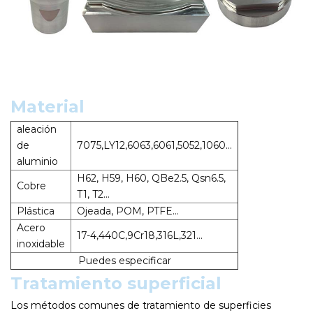
Material
aleación
de
7075,LY12,6063,6061,5052,1060...
aluminio
H62, H59, H60, QBe2.5, Qsn6.5,
Cobre
T1, T2...
Plástica
Ojeada, POM, PTFE...
Acero
17-4,440C,9Cr18,316L,321...
inoxidable
Puedes especificar
Tratamiento superficial
Los métodos comunes de tratamiento de superficies