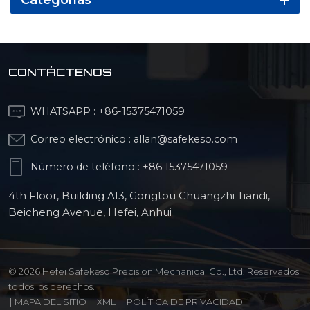
CONTÁCTENOS
WHATSAPP :
+86-15375471059
Correo electrónico :
allan@safekeso.com
Número de teléfono :
+86 15375471059
4th Floor, Building A13, Gongtou Chuangzhi Tiandi,
Beicheng Avenue, Hefei, Anhui
© 2026 Hefei Safekeso Precision Mechanical Co., Ltd. Reservados
todos los derechos.
|
MAPA DEL SITIO
|
XML
|
POLÍTICA DE PRIVACIDAD