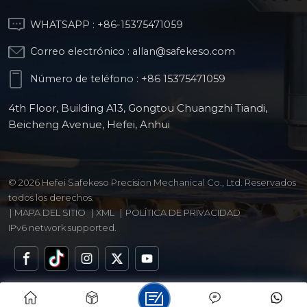
WHATSAPP :
+86-15375471059
Correo electrónico :
allan@safekeso.com
Número de teléfono :
+86 15375471059
4th Floor, Building A13, Gongtou Chuangzhi Tiandi,
Beicheng Avenue, Hefei, Anhui
© 2026 Hefei Safekeso Precision Mechanical Co., Ltd. Reservados
todos los derechos.
|
MAPA DEL SITIO
|
XML
|
POLÍTICA DE PRIVACIDAD
IPv6 network supported.