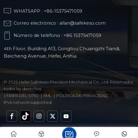
WHATSAPP :
+86-15375471059
Correo electrónico :
allan@safekeso.com
Número de teléfono :
+86 15375471059
4th Floor, Building A13, Gongtou Chuangzhi Tiandi,
Beicheng Avenue, Hefei, Anhui
© 2026 Hefei Safekeso Precision Mechanical Co., Ltd. Reservados
todos los derechos.
|
MAPA DEL SITIO
|
XML
|
POLÍTICA DE PRIVACIDAD
IPv6 network supported.