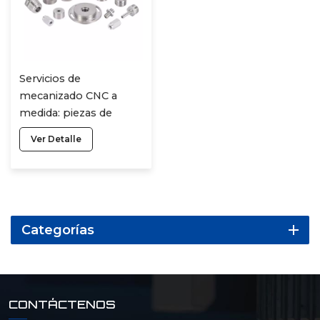
Servicios de
mecanizado CNC a
medida: piezas de
aleación de metal y
Ver Detalle
plástico (aluminio,
cobre, latón, acero,
ABS, POM), grabado,
fresado y torneado de
modelos 3D.
Categorías
CONTÁCTENOS