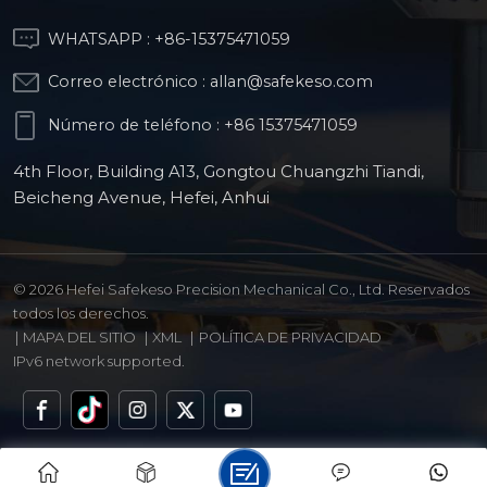
WHATSAPP :
+86-15375471059
Correo electrónico :
allan@safekeso.com
Número de teléfono :
+86 15375471059
4th Floor, Building A13, Gongtou Chuangzhi Tiandi,
Beicheng Avenue, Hefei, Anhui
© 2026 Hefei Safekeso Precision Mechanical Co., Ltd. Reservados
todos los derechos.
|
MAPA DEL SITIO
|
XML
|
POLÍTICA DE PRIVACIDAD
IPv6 network supported.