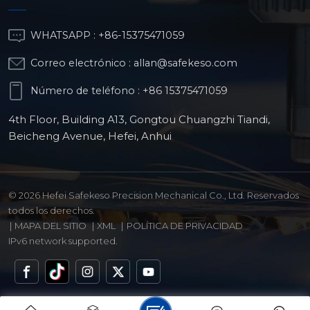
WHATSAPP :
+86-15375471059
Correo electrónico :
allan@safekeso.com
Número de teléfono :
+86 15375471059
4th Floor, Building A13, Gongtou Chuangzhi Tiandi,
Beicheng Avenue, Hefei, Anhui
© 2026 Hefei Safekeso Precision Mechanical Co., Ltd. Reservados
todos los derechos.
|
MAPA DEL SITIO
|
XML
|
POLÍTICA DE PRIVACIDAD
IPv6 network supported.