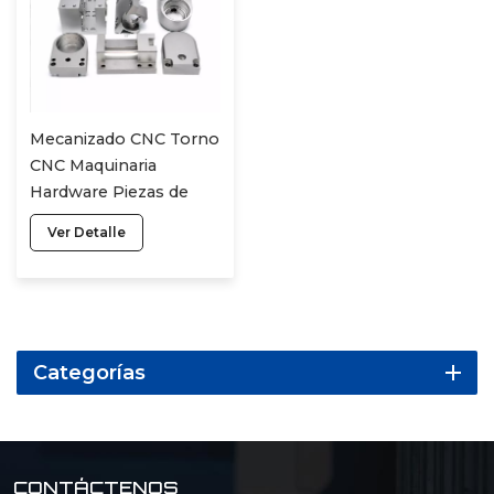
Mecanizado CNC Torno
CNC Maquinaria
Hardware Piezas de
precisión no estándar
Ver Detalle
Acero inoxidable
Aleación de aluminio
Metal Mecanizado de
cinco ejes
Categorías
CONTÁCTENOS