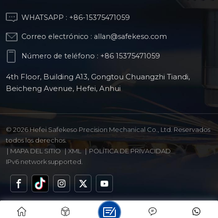
WHATSAPP :
+86-15375471059
Correo electrónico :
allan@safekeso.com
Número de teléfono :
+86 15375471059
4th Floor, Building A13, Gongtou Chuangzhi Tiandi,
Beicheng Avenue, Hefei, Anhui
© 2026 Hefei Safekeso Precision Mechanical Co., Ltd. Reservados
todos los derechos.
|
MAPA DEL SITIO
|
XML
|
POLÍTICA DE PRIVACIDAD
IPv6 network supported.