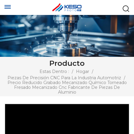
Producto
Estas Dentro :
/
Hogar
/
Piezas De Precisión CNC Para La Industria Automotriz
/
Precio Reducido Grabado Mecanizado Químico Torneado
Fresado Mecanizado Cnc Fabricante De Piezas De
Aluminio