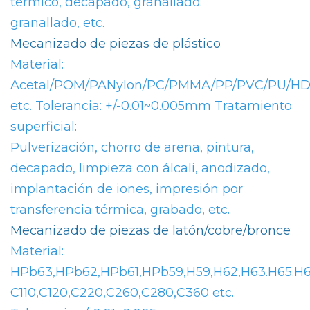
térmico, decapado, granallado.
granallado, etc.
Mecanizado de piezas de plástico
Material:
Acetal/POM/PANyIon/PC/PMMA/PP/PVC/PU/HDP
etc. Tolerancia: +/-0.01~0.005mm Tratamiento
superficial:
Pulverización, chorro de arena, pintura,
decapado, limpieza con álcali, anodizado,
implantación de iones, impresión por
transferencia térmica, grabado, etc.
Mecanizado de piezas de latón/cobre/bronce
Material:
HPb63,HPb62,HPb61,HPb59,H59,H62,H63.H65.H6
C110,C120,C220,C260,C280,C360 etc.