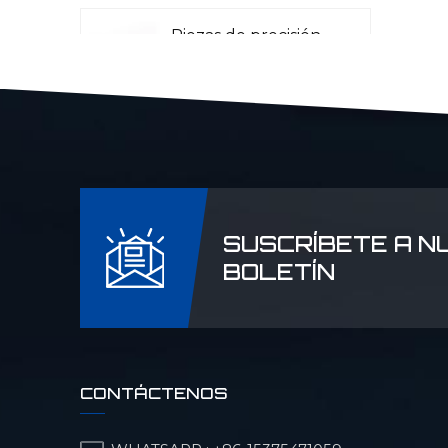
Piezas de precisión
CNC para aviación
Piezas CNC para
radar láser
SUSCRÍBETE A N
Piezas de
BOLETÍN
maquinaria para la
industria petrolera y
química
Piezas de precisión
CONTÁCTENOS
CNC para
maquinaria militar