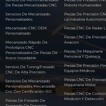
De Piezas Mecanizadas CNC.
Robots Humanoides
Servicios De Mecanizado
Piezas De Precisión C
Personalizados
La Industria Automotri
Mecanizado CNC OEM
Piezas CNC De Radar L
Personalizado
Piezas CNC De Precisi
Mecanizado Rápido De
Aviación
Prototipos CNC
Piezas De Maquinaria
Personalizados De Piezas De
Petrolera Y Química
Acero Inoxidable
Piezas De Precisión Pa
Servicio De Tuning/fresado
Equipos Médicos
CNC De Alta Precisión.
Piezas CNC De Precisi
Servicios De Mecanizado
Maquinaria Militar
Personalizados Mecanizado
Cnc Con Certificación ISO
Piezas CNC De Contro
Medición Y Detección
Piezas De Fresado De
Torneado De Precisión