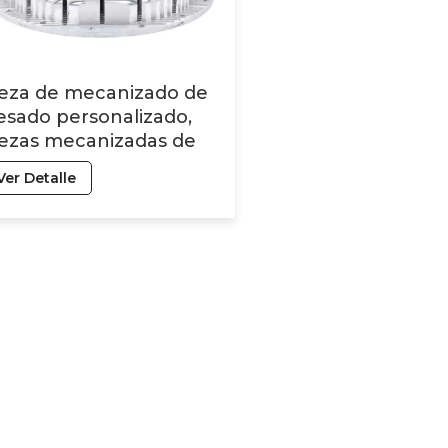
ieza de mecanizado de
esado personalizado,
iezas mecanizadas de
uminio, torno de
Ver Detalle
rneado cnc, robot de
rvicio de 3 ejes,
canizado de 5 ejes