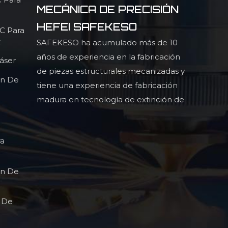
MECÁNICA DE PRECISIÓN
HEFEI SAFEKESO
NC Para
z
SAFEKESO ha acumulado más de 10
años de experiencia en la fabricación
áser
de piezas estructurales mecanizadas y
ón De
tiene una experiencia de fabricación
madura en tecnología de extinción de
luz infrarroja, piezas estructurales
perfiladas de alta precisión y alta
ra
ón De
l De