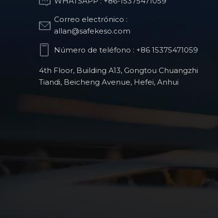
WHATSAPP :
+86-15375471059
Correo electrónico :
Pieza de estructura
allan@safekeso.com
óptica
Número de teléfono :
+86 15375471059
4th Floor, Building A13, Gongtou Chuangzhi
Piezas de fresado
Tiandi, Beicheng Avenue, Hefei, Anhui
CNC para robots
humanoides
Productos para
robots quirúrgicos
ortopédicos
Piezas de precisión
CNC para la
industria automotriz