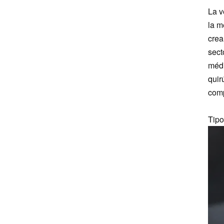
La v
la m
crea
sect
médi
quir
comp
Tip