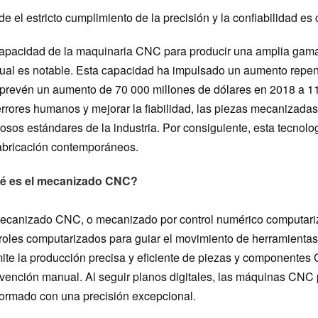
e el estricto cumplimiento de la precisión y la confiabilidad es c
apacidad de la maquinaria CNC para producir una amplia gama 
al es notable. Esta capacidad ha impulsado un aumento repen
prevén un aumento de 70 000 millones de dólares en 2018 a 11
errores humanos y mejorar la fiabilidad, las piezas mecaniza
rosos estándares de la industria. Por consiguiente, esta tecnol
abricación contemporáneos.
é es el mecanizado CNC?
ecanizado CNC, o mecanizado por control numérico computariza
roles computarizados para guiar el movimiento de herramientas
ite la producción precisa y eficiente de piezas y componentes
rvención manual. Al seguir planos digitales, las máquinas CNC 
ormado con una precisión excepcional.