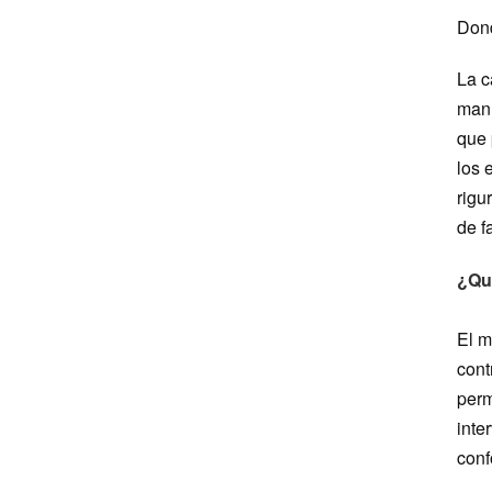
Dond
La c
manu
que 
los 
rigu
de f
¿Qu
El m
cont
perm
inte
conf