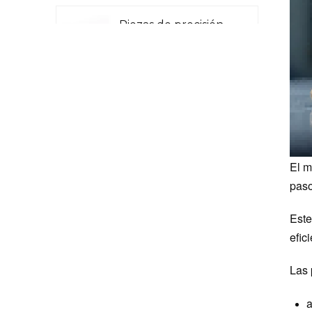
Piezas de precisión
CNC para aviación
Piezas CNC para
radar láser
El m
Piezas de
paso
maquinaria para la
industria petrolera y
Este
química
efic
Piezas de precisión
Las 
CNC para
maquinaria militar
a