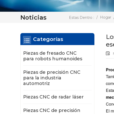
Noticias
/
Hogar
Estas Dentro :
Lo
Categorías
es
Piezas de fresado CNC
M
para robots humanoides
Pro
Piezas de precisión CNC
Tamb
para la industria
como
automotriz
Esta
Piezas CNC de radar láser
mec
Conc
Piezas CNC de precisión
El m