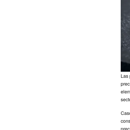
Las 
prec
elem
sect
Caso
cons
prec