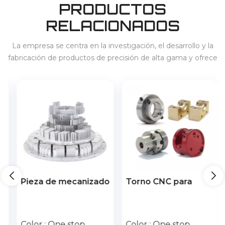
PRODUCTOS
RELACIONADOS
La empresa se centra en la investigación, el desarrollo y la
fabricación de productos de precisión de alta gama y ofrece
servicios para 3C, electrodomésticos, vehículos de nueva
energía, almacenamiento de energía, etc., en el país y en el
extranjero.
Pieza de mecanizado
Torno CNC para
de fresado
mecanizado
personalizado,
automático. Piezas
piezas mecanizadas
de precisión
Color :
One stop
Color :
One stop