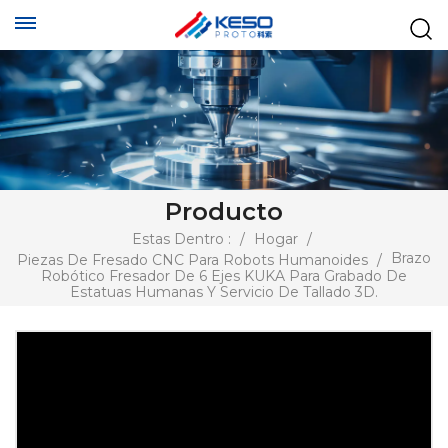
Producto
Estas Dentro :
/
Hogar
/
Brazo
Piezas De Fresado CNC Para Robots Humanoides
/
Robótico Fresador De 6 Ejes KUKA Para Grabado De
Estatuas Humanas Y Servicio De Tallado 3D.