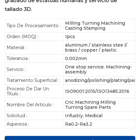
grabado de estatuas humanas y servicio de
tallado 3D.
Milling Turning Machining
Tipo De Procesamiento :
Casting Stamping
Orden (MOQ) :
1pcs
aluminum / stainless stee l/
Material :
brass / copper / plastic
Tolerancia :
0.002mm
One stop service. Machining-
Servicio :
assembly
Tratamiento Superficial :
anodizing/polishing/plating/pain
Proceso De Dar Un
ISO9001:2015/ISO13485:2016
Título :
Cnc Machining Milling
Nombre Del Artículo :
Turning Spare Parts
Solicitud :
Infustry, Medical
Aspereza :
Ra0.2-Ra3.2