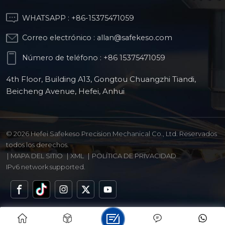
WHATSAPP :
+86-15375471059
Correo electrónico :
allan@safekeso.com
Número de teléfono :
+86 15375471059
4th Floor, Building A13, Gongtou Chuangzhi Tiandi,
Beicheng Avenue, Hefei, Anhui
© 2026 Hefei Safekeso Precision Mechanical Co., Ltd. Reservados
todos los derechos.
|
MAPA DEL SITIO
|
XML
|
POLÍTICA DE PRIVACIDAD
IPv6 network supported.