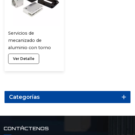
Servicios de
mecanizado de
aluminio con torno
CNC, torneado de
Ver Detalle
aluminio, fresado,
precisión de metal y
plástico, mecanizado
de piezas CNC
Categorías
CONTÁCTENOS