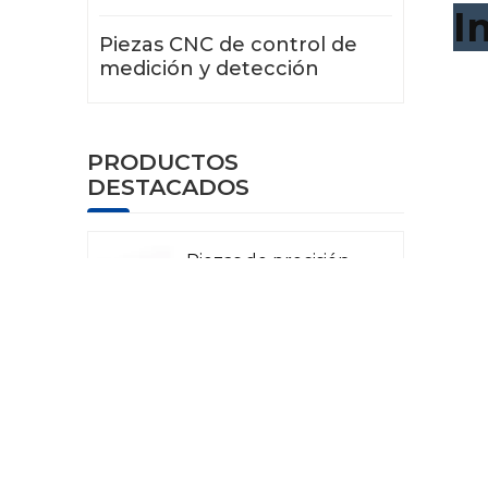
I
Piezas CNC de control de
medición y detección
PRODUCTOS
DESTACADOS
Piezas de precisión
CNC para aviación
Piezas CNC para
radar láser