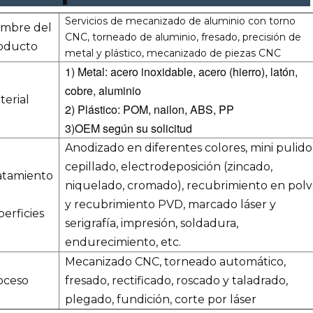
Servicios de mecanizado de aluminio con torno
mbre del
CNC, torneado de aluminio, fresado, precisión de
oducto
metal y plástico, mecanizado de piezas CNC
1) Metal: acero inoxidable, acero (hierro), latón,
cobre, aluminio
terial
2) Plástico: POM, nailon, ABS, PP
3)OEM según su solicitud
Anodizado en diferentes colores, mini pulido
cepillado, electrodeposición (zincado,
atamiento
niquelado, cromado), recubrimiento en pol
y recubrimiento PVD, marcado láser y
perficies
serigrafía, impresión, soldadura,
endurecimiento, etc.
Mecanizado CNC, torneado automático,
oceso
fresado, rectificado, roscado y taladrado,
plegado, fundición, corte por láser