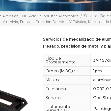
Servicios De M
e Precisión CNC Para La Industria Automotriz
/
Aluminio, Fresado, Precisión De Metal Y Plástico, Mecanizad
Servicios de mecanizado de alum
fresado, precisión de metal y pl
Tipo De
3/4/ 5 A
Procesamiento :
Orden (MOQ) :
1pcs
Material :
aluminum 
Tolerancia :
0.002-0
Servicio :
One Stop
Tratamiento
Painting
Superficial :