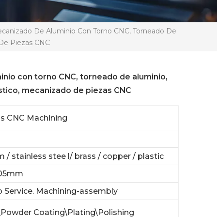
ecanizado De Aluminio Con Torno CNC, Torneado De
o De Piezas CNC
inio con torno CNC, torneado de aluminio,
ástico, mecanizado de piezas CNC
xis CNC Machining
/ stainless stee l/ brass / copper / plastic
.05mm
 Service. Machining-assembly
\Powder Coating\Plating\Polishing