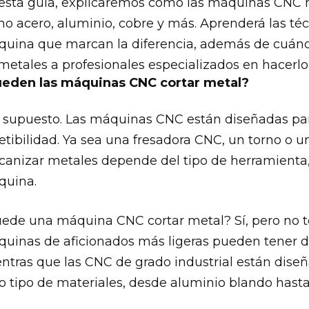
esta guía, explicaremos cómo las máquinas CNC 
o acero, aluminio, cobre y más. Aprenderá las técni
uina que marcan la diferencia, además de cuánd
metales a profesionales especializados en hacerlo 
eden las máquinas CNC cortar metal?
 supuesto. Las máquinas CNC están diseñadas para
etibilidad. Ya sea una fresadora CNC, un torno o 
anizar metales depende del tipo de herramienta, l
uina.
ede una máquina CNC cortar metal? Sí, pero no t
uinas de aficionados más ligeras pueden tener d
ntras que las CNC de grado industrial están dise
o tipo de materiales, desde aluminio blando hast