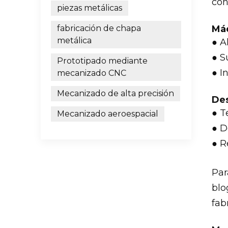
con
piezas metálicas
fabricación de chapa
Máq
metálica
● A
● S
Prototipado mediante
● I
mecanizado CNC
Mecanizado de alta precisión
Des
● T
Mecanizado aeroespacial
● D
● R
Par
blo
fab