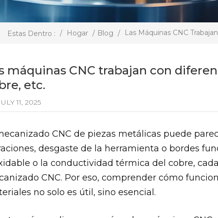
Las Máquinas CNC Trabajan 
/
Hogar
/
Blog
/
Estas Dentro :
s máquinas CNC trabajan con diferent
bre, etc.
ULY 11, 2025
mecanizado CNC de piezas metálicas puede parece
raciones, desgaste de la herramienta o bordes fund
xidable o la conductividad térmica del cobre, cad
anizado CNC. Por eso, comprender cómo funcion
eriales no solo es útil, sino esencial.