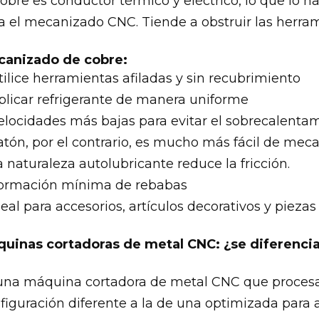
cobre es conductor térmico y eléctrico, lo que lo ha
a el mecanizado CNC. Tiende a obstruir las herram
anizado de cobre:
tilice herramientas afiladas y sin recubrimiento
plicar refrigerante de manera uniforme
elocidades más bajas para evitar el sobrecalenta
latón, por el contrario, es mucho más fácil de meca
a naturaleza autolubricante reduce la fricción.
ormación mínima de rebabas
deal para accesorios, artículos decorativos y pieza
uinas cortadoras de metal CNC: ¿se diferencia
 una máquina cortadora de metal CNC que procesa
figuración diferente a la de una optimizada para a