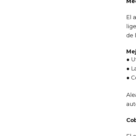
Mec
El 
lig
de 
Mej
● U
● L
● C
Ale
aut
Cob