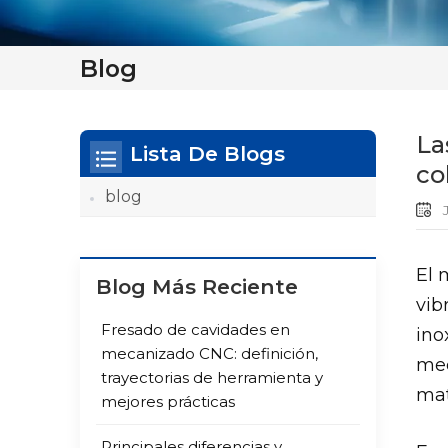
Blog
La
Lista De Blogs
co
blog
J
El 
Blog Más Reciente
vib
Fresado de cavidades en
ino
mecanizado CNC: definición,
mec
trayectorias de herramienta y
mat
mejores prácticas
Principales diferencias y