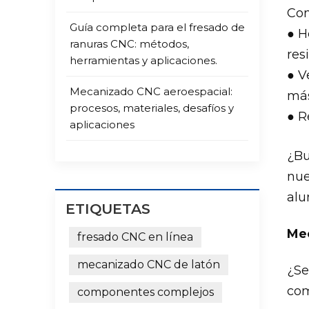
Con
Guía completa para el fresado de
● H
ranuras CNC: métodos,
resi
herramientas y aplicaciones.
● V
Mecanizado CNC aeroespacial:
más
procesos, materiales, desafíos y
● R
aplicaciones
¿Bu
nue
alu
ETIQUETAS
Mec
fresado CNC en línea
mecanizado CNC de latón
¿Se
com
componentes complejos