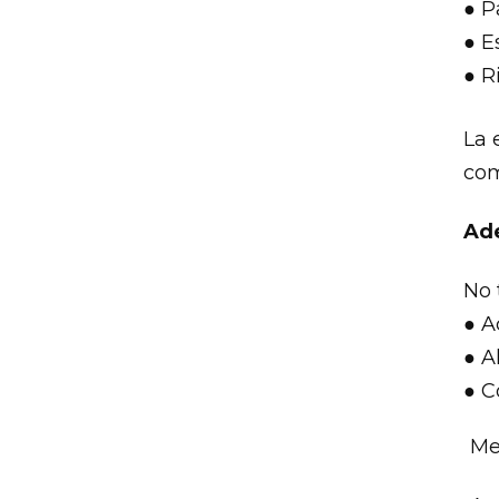
● P
● E
● R
La 
com
Ade
No 
● A
● A
● C
Me