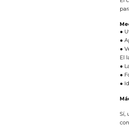
El 
par
Mec
● U
● A
● V
El 
● L
● F
● I
Máq
Sí,
con