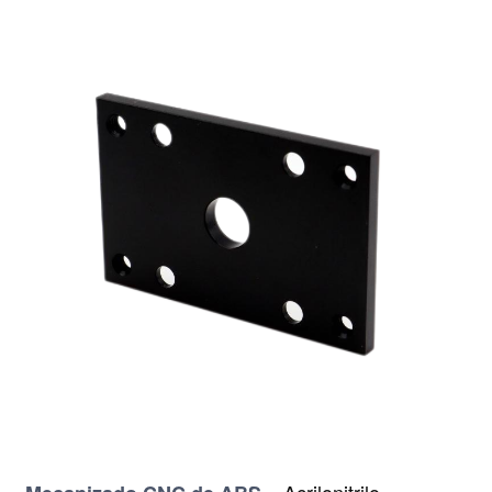
–
Acrilonitrilo