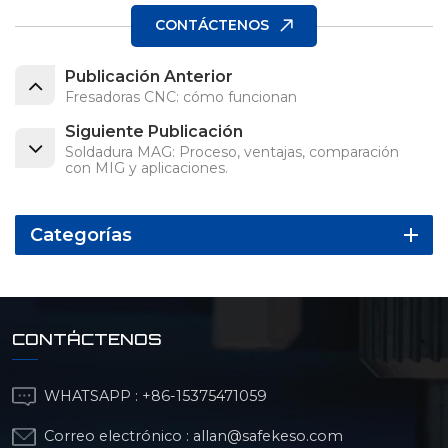
CONTÁCTENOS
Publicación Anterior
Fresadoras CNC: cómo funcionan
Siguiente Publicación
Soldadura MAG: Proceso, ventajas, comparación
con MIG y aplicaciones.
Categorías
CONTÁCTENOS
WHATSAPP :
+86-15375471059
Correo electrónico :
allan@safekeso.com