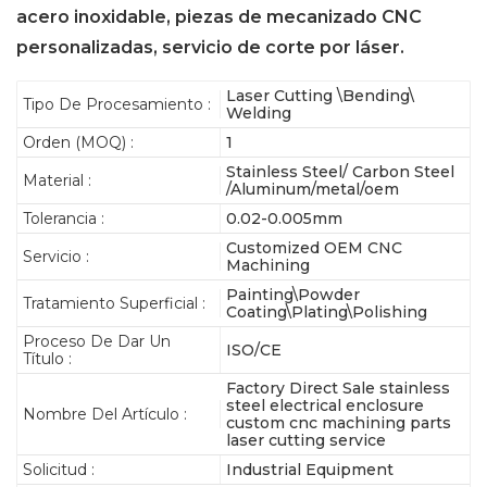
acero inoxidable, piezas de mecanizado CNC
personalizadas, servicio de corte por láser.
Laser Cutting \Bending\
Tipo De Procesamiento :
Welding
Orden (MOQ) :
1
Stainless Steel/ Carbon Steel
Material :
/Aluminum/metal/oem
Tolerancia :
0.02-0.005mm
Customized OEM CNC
Servicio :
Machining
Painting\Powder
Tratamiento Superficial :
Coating\Plating\Polishing
Proceso De Dar Un
ISO/CE
Título :
Factory Direct Sale stainless
steel electrical enclosure
Nombre Del Artículo :
custom cnc machining parts
laser cutting service
Solicitud :
Industrial Equipment