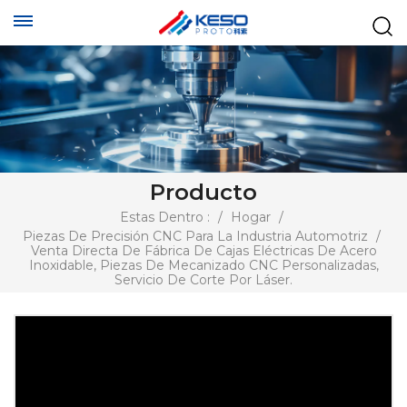
Producto
Estas Dentro :
/
Hogar
/
Piezas De Precisión CNC Para La Industria Automotriz
/
Venta Directa De Fábrica De Cajas Eléctricas De Acero
Inoxidable, Piezas De Mecanizado CNC Personalizadas,
Servicio De Corte Por Láser.