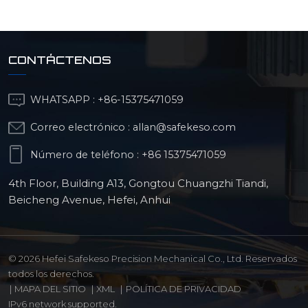
CONTÁCTENOS
WHATSAPP :
+86-15375471059
Correo electrónico :
allan@safekeso.com
Número de teléfono :
+86 15375471059
4th Floor, Building A13, Gongtou Chuangzhi Tiandi,
Beicheng Avenue, Hefei, Anhui
© 2026 Hefei Safekeso Precision Mechanical Co., Ltd. Reservados
todos los derechos.
|
MAPA DEL SITIO
|
XML
|
POLÍTICA DE PRIVACIDAD
IPv6 network supported.