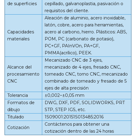
de superficies
cepillado, galvanoplastia, pasivación o
requisitos del cliente.
Aleación de aluminio, acero inoxidable,
latón, cobre, acero para herramientas,
Capacidades
acero al carbono, hierro. Plásticos: ABS,
materiales
POM, PC (carbonato de potasio),
PC+GF, PAInVOn, PA+GF,
PMMA(acrílico), PEEK.
Mecanizado CNC de 3 ejes,
Alcance del
mecanizado de 4 ejes, fresado CNC,
procesamiento
torneado CNC, torno CNC, mecanizado
CNC
combinado de torneado y fresado de 5
ejes de alta precisión
Tolerancia
±0,002~±0,05 mm
Formatos de
DWG, DXF, PDF, SOLIDWORKS, PRT
dibujo
STP, STEP IGS, etc.
Titulado
1S09001:20151S013485:2016
Contáctenos para obtener una
Cotización
cotización dentro de las 24 horas