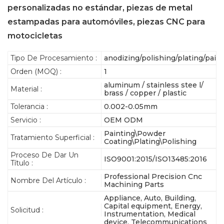
personalizadas no estándar, piezas de metal
estampadas para automóviles, piezas CNC para
motocicletas
Tipo De Procesamiento :
anodizing/polishing/plating/pain
Orden (MOQ) :
1
aluminum / stainless stee l/
Material :
brass / copper / plastic
Tolerancia :
0.002-0.05mm
Servicio :
OEM ODM
Painting\Powder
Tratamiento Superficial :
Coating\Plating\Polishing
Proceso De Dar Un
ISO9001:2015/ISO13485:2016
Título :
Professional Precision Cnc
Nombre Del Artículo :
Machining Parts
Appliance, Auto, Building,
Capital equipment, Energy,
Solicitud :
Instrumentation, Medical
device, Telecommunications