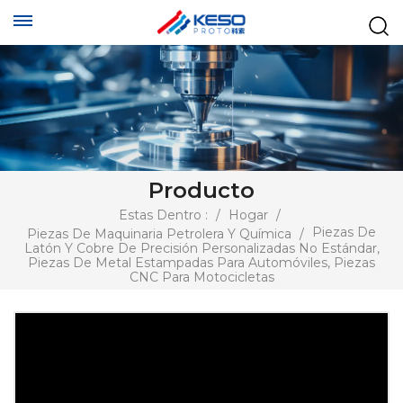
Producto
Estas Dentro :
/
Hogar
/
Piezas De
Piezas De Maquinaria Petrolera Y Química
/
Latón Y Cobre De Precisión Personalizadas No Estándar,
Piezas De Metal Estampadas Para Automóviles, Piezas
CNC Para Motocicletas