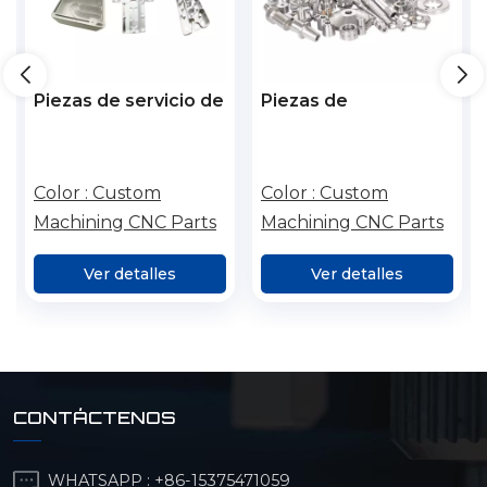
Piezas de servicio de
Piezas de
metal de titanio
mecanizado CNC de
piezas de aluminio
de precisión
Color :
Custom
Color :
Custom
personalizadas OEM
Machining CNC Parts
Machining CNC Parts
Procesamiento de
piezas de maquinaria
Ver detalles
Ver detalles
central de piezas
irregulares
CONTÁCTENOS
WHATSAPP :
+86-15375471059