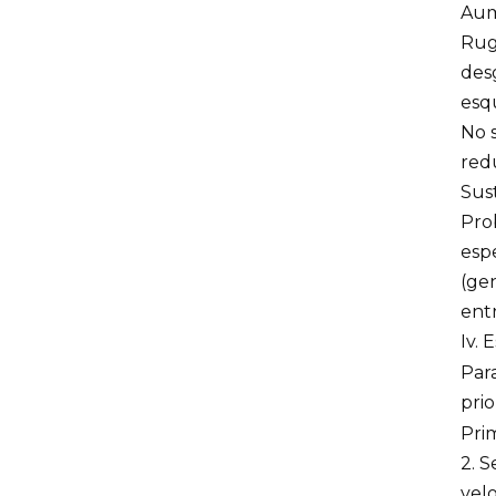
Aume
Rugo
des
esq
No s
redu
Sus
Pro
espe
(gen
entr
Iv.
Para
prio
Prim
2. 
vel