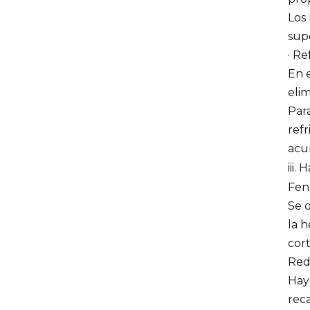
Los
supe
· Re
En 
elim
Para
refr
acu
iii.
Fen
Se 
la h
cort
Redu
Hay 
reca