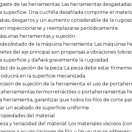
aste de las herramientas: Las herramientas desgastadas s
a superficie. Una cuchilla desafilada comprime el materi
abas, desgarros y un aumento considerable de la rugosida
en inspeccionarse y reemplazarse periódicamente.
Máquinas herramientas y sujeción
igidez/estado de la máquina herramienta: Las máquinas h
netes del eje principal son propensas a vibraciones (vibra
a superficie y dañará gravemente la rugosidad.
dez de sujeción de la pieza: La pieza debe estar firmemen
roducirá en la superficie mecanizada.
ecisión de sujeción de la herramienta: el uso de portahe
taherramientas termorretráctiles o portaherramientas hi
a herramienta, garantizar que todos los filos de corte p
rar un acabado de superficie uniforme.
Propiedades del material
za y tenacidad del material: Los materiales viscosos (com
ensos a acumulaciones de filo, y las virutas se adhieren 