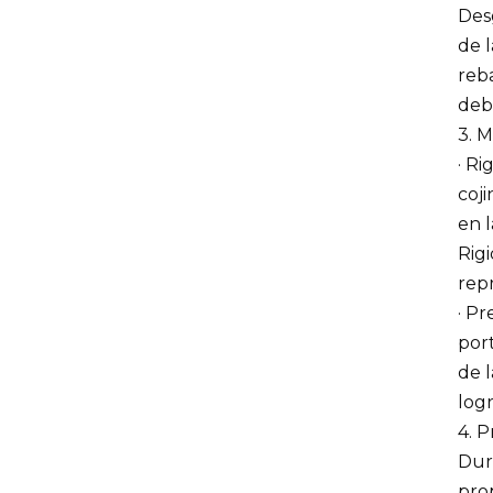
Desg
de l
Pieza de estructura
óptica
reb
deb
3. 
· R
Piezas de fresado
coji
CNC para robots
en l
humanoides
Rigi
rep
Productos para
· Pr
robots quirúrgicos
por
ortopédicos
de l
log
Piezas de precisión
4. 
CNC para la
Dure
industria automotriz
prop