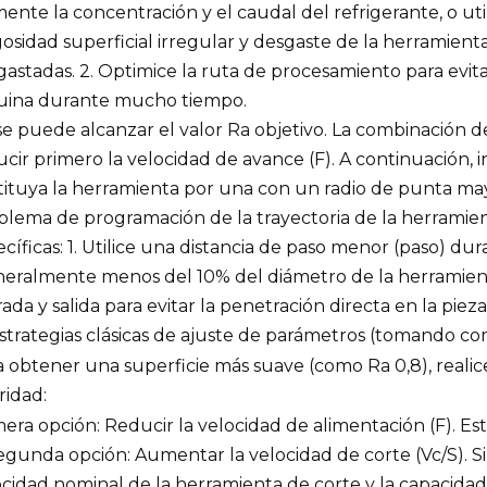
nte la concentración y el caudal del refrigerante, o uti
sidad superficial irregular y desgaste de la herramienta
gastadas. 2. Optimice la ruta de procesamiento para evi
uina durante mucho tiempo.
e puede alcanzar el valor Ra objetivo. La combinación d
cir primero la velocidad de avance (F). A continuación, i
tituya la herramienta por una con un radio de punta may
blema de programación de la trayectoria de la herramient
cíficas: 1. Utilice una distancia de paso menor (paso) 
eralmente menos del 10% del diámetro de la herramienta)
ada y salida para evitar la penetración directa en la pieza
 Estrategias clásicas de ajuste de parámetros (tomando c
 obtener una superficie más suave (como Ra 0,8), realice
ridad:
era opción: Reducir la velocidad de alimentación (F). Est
Segunda opción: Aumentar la velocidad de corte (Vc/S). 
ocidad nominal de la herramienta de corte y la capacida