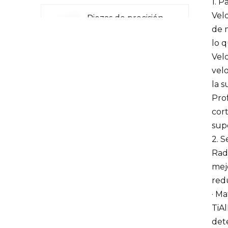
1. 
Velo
Piezas de precisión
de m
CNC para aviación
lo q
Velo
vel
Piezas CNC para
la s
radar láser
Pro
cort
supe
Piezas de
2. 
maquinaria para la
Radi
industria petrolera y
mejo
química
redu
Piezas de precisión
· Ma
CNC para
TiA
maquinaria militar
dete