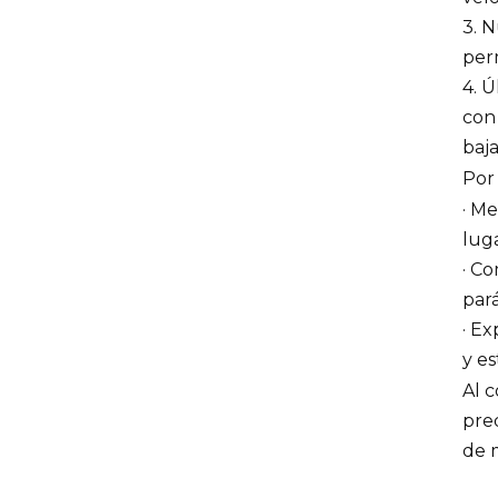
3. N
per
4. 
con
baja
Por 
· M
lug
· C
par
· Ex
y e
Al c
pred
de 