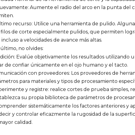
uevamente: Aumente el radio del arco en la punta del cuc
miten.
Último recurso: Utilice una herramienta de pulido. Algu
 filos de corte especialmente pulidos, que permiten lo
 incluso a velocidades de avance más altas.
último, no olvides:
edición: Evalúe objetivamente los resultados utilizando 
ar de confiar únicamente en el ojo humano y el tacto.
omunicación con proveedores: Los proveedores de herra
ámetros para materiales y tipos de procesamiento específ
perimente y registre: realice cortes de prueba simples, 
stablezca su propia biblioteca de parámetros de procesa
omprender sistemáticamente los factores anteriores y apl
ecir y controlar eficazmente la rugosidad de la superfi
mayor calidad.