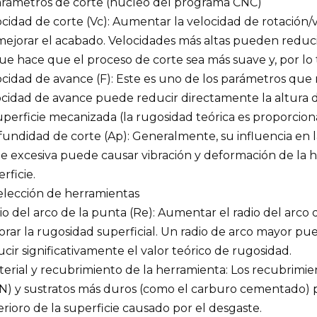
Parámetros de corte (núcleo del programa CNC)
cidad de corte (Vc): Aumentar la velocidad de rotación/v
ejorar el acabado. Velocidades más altas pueden reducir
ue hace que el proceso de corte sea más suave y, por lo 
cidad de avance (F): Este es uno de los parámetros que 
ocidad de avance puede reducir directamente la altura d
uperficie mecanizada (la rugosidad teórica es proporcion
fundidad de corte (Ap): Generalmente, su influencia en 
e excesiva puede causar vibración y deformación de la he
rficie.
Selección de herramientas
o del arco de la punta (Re): Aumentar el radio del arco 
rar la rugosidad superficial. Un radio de arco mayor pu
cir significativamente el valor teórico de rugosidad.
terial y recubrimiento de la herramienta: Los recubrimi
lN) y sustratos más duros (como el carburo cementado) p
rioro de la superficie causado por el desgaste.