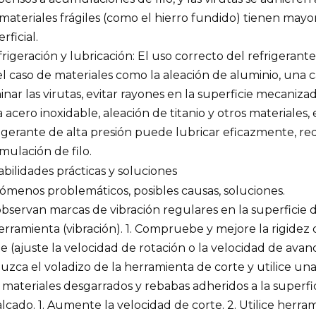
 materiales frágiles (como el hierro fundido) tienen may
rficial.
frigeración y lubricación: El uso correcto del refrigerante
el caso de materiales como la aleación de aluminio, una 
inar las virutas, evitar rayones en la superficie mecaniza
 acero inoxidable, aleación de titanio y otros materiales,
igerante de alta presión puede lubricar eficazmente, redu
mulación de filo.
 Habilidades prácticas y soluciones
ómenos problemáticos, posibles causas, soluciones.
observan marcas de vibración regulares en la superficie 
erramienta (vibración). 1. Compruebe y mejore la rigidez 
e (ajuste la velocidad de rotación o la velocidad de avanc
zca el voladizo de la herramienta de corte y utilice un
materiales desgarrados y rebabas adheridos a la superfici
lcado. 1. Aumente la velocidad de corte. 2. Utilice herram