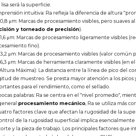
lisa será la superficie.
rensión intuitiva: Ra refleja la diferencia de altura "pro
 0,8 μm: Marcas de procesamiento visibles, pero suaves a
cisión y torneado de precisión
).
 1,6 μm: Marcas de procesamiento ligeramente visibles (r
cesamiento fino).
a 3,2 μm: Marcas de procesamiento visibles (valor común 
a 6,3 μm: Marcas de herramienta claramente visibles (en 
Altura Máxima): La distancia entre la línea de pico del con
itud de muestreo. Se presta mayor atención a los picos y
rtantes para el rendimiento, como el sellado.
ocas palabras: Ra se centra en el "nivel promedio", mient
general
procesamiento mecánico
, Ra se utiliza más 
Cuatro factores clave que afectan la rugosidad de la super
ontrol de la rugosidad superficial implica esencialmente
orte y la pieza de trabajo. Los principales factores que