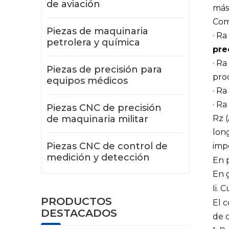
de aviación
más 
Comp
Piezas de maquinaria
· Ra
petrolera y química
pre
· Ra
Piezas de precisión para
pro
equipos médicos
· R
· R
Piezas CNC de precisión
de maquinaria militar
Rz (
long
Piezas CNC de control de
impo
medición y detección
En p
En 
Ii. 
PRODUCTOS
El c
DESTACADOS
de c