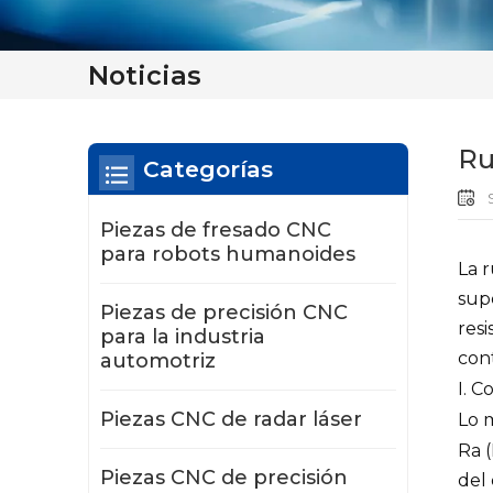
Noticias
Ru
Categorías
S
Piezas de fresado CNC
para robots humanoides
La r
supe
Piezas de precisión CNC
resi
para la industria
cont
automotriz
I. C
Piezas CNC de radar láser
Lo 
Ra (
Piezas CNC de precisión
del