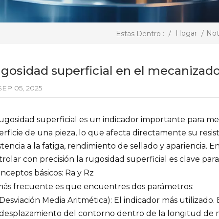
/
Hogar
/
Not
Estas Dentro :
gosidad superficial en el mecanizad
EP 05, 2025
ugosidad superficial es un indicador importante para med
rficie de una pieza, lo que afecta directamente su resis
stencia a la fatiga, rendimiento de sellado y apariencia.
rolar con precisión la rugosidad superficial es clave par
onceptos básicos: Ra y Rz
más frecuente es que encuentres dos parámetros:
Desviación Media Aritmética): El indicador más utilizado. 
 desplazamiento del contorno dentro de la longitud de 