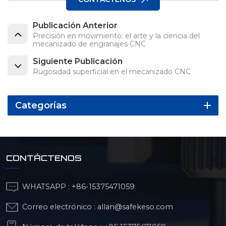
Publicación Anterior
Precisión en movimiento: el arte y la ciencia del
mecanizado de engranajes CNC
Siguiente Publicación
Rugosidad superficial en el mecanizado CNC
Categorías
CONTÁCTENOS
WHATSAPP :
+86-15375471059
Correo electrónico :
allan@safekeso.com