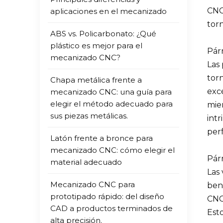
CNC
aplicaciones en el mecanizado
tor
ABS vs. Policarbonato: ¿Qué
plástico es mejor para el
Párr
mecanizado CNC?
Las 
torn
Chapa metálica frente a
exc
mecanizado CNC: una guía para
elegir el método adecuado para
mie
sus piezas metálicas.
int
perf
Latón frente a bronce para
mecanizado CNC: cómo elegir el
Párr
material adecuado
Las
Mecanizado CNC para
bene
prototipado rápido: del diseño
CNC 
CAD a productos terminados de
Esto
alta precisión.