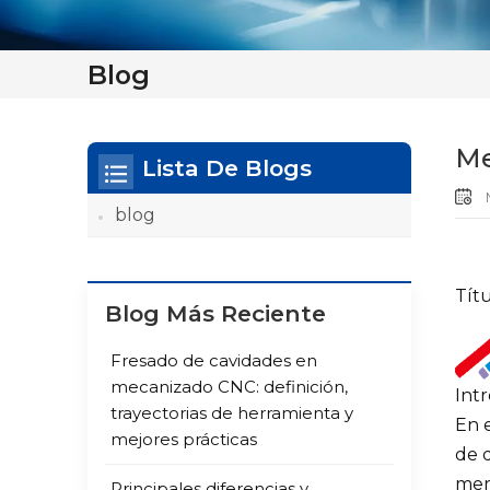
Blog
Me
Lista De Blogs
M
blog
Títu
Blog Más Reciente
Fresado de cavidades en
mecanizado CNC: definición,
Int
trayectorias de herramienta y
En e
mejores prácticas
de d
mer
Principales diferencias y