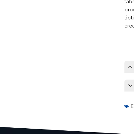
fabr
pro
ópt
cre
E