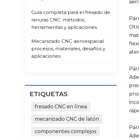
aero
Guía completa para el fresado de
Párr
ranuras CNC: métodos,
Otra
herramientas y aplicaciones.
mate
Mecanizado CNC aeroespacial:
flex
procesos, materiales, desafíos y
ate
aplicaciones
Párr
Ade
pre
ETIQUETAS
prod
inco
fresado CNC en línea
rápi
mecanizado CNC de latón
Párr
componentes complejos
Ade