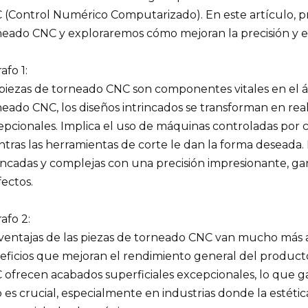
 (Control Numérico Computarizado). En este artículo, p
neado CNC y exploraremos cómo mejoran la precisión y el
afo 1:
piezas de torneado CNC son componentes vitales en el ám
eado CNC, los diseños intrincados se transforman en real
epcionales. Implica el uso de máquinas controladas por
ntras las herramientas de corte le dan la forma deseada.
rincadas y complejas con una precisión impresionante, ga
ectos.
afo 2:
 ventajas de las piezas de torneado CNC van mucho más al
ficios que mejoran el rendimiento general del producto 
ofrecen acabados superficiales excepcionales, lo que gar
 es crucial, especialmente en industrias donde la estética