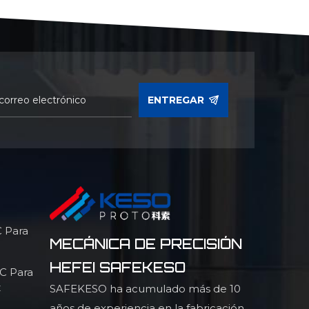
ENTREGAR
 Para
MECÁNICA DE PRECISIÓN
HEFEI SAFEKESO
NC Para
z
SAFEKESO ha acumulado más de 10
años de experiencia en la fabricación