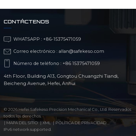
CONTÁCTENOS
WHATSAPP :
+86-15375471059
Correo electrónico :
allan@safekeso.com
Número de teléfono :
+86 15375471059
4th Floor, Building A13, Gongtou Chuangzhi Tiandi,
Beicheng Avenue, Hefei, Anhui
© 2026 Hefei Safekeso Precision Mechanical Co., Ltd. Reservados
todos los derechos.
|
MAPA DEL SITIO
|
XML
|
POLÍTICA DE PRIVACIDAD
IPv6 network supported.