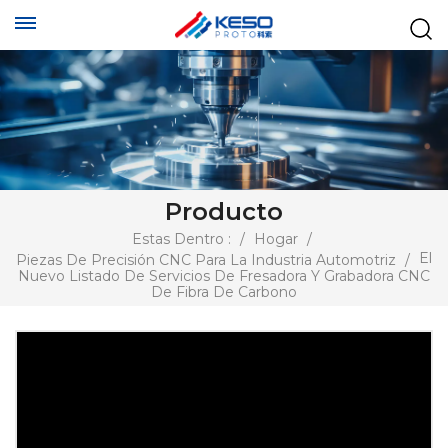
Producto
Estas Dentro :
/
Hogar
/
El
Piezas De Precisión CNC Para La Industria Automotriz
/
Nuevo Listado De Servicios De Fresadora Y Grabadora CNC
De Fibra De Carbono