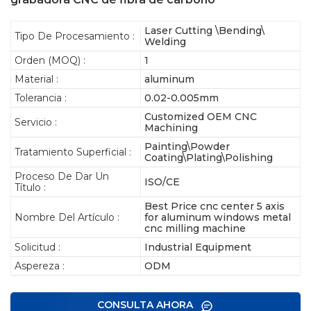
Laser Cutting \Bending\
Tipo De Procesamiento :
Welding
Orden (MOQ) :
1
Material :
aluminum
Tolerancia :
0.02-0.005mm
Customized OEM CNC
Servicio :
Machining
Painting\Powder
Tratamiento Superficial :
Coating\Plating\Polishing
Proceso De Dar Un
ISO/CE
Título :
Best Price cnc center 5 axis
Nombre Del Artículo :
for aluminum windows metal
cnc milling machine
Solicitud :
Industrial Equipment
Aspereza :
ODM
CONSULTA AHORA