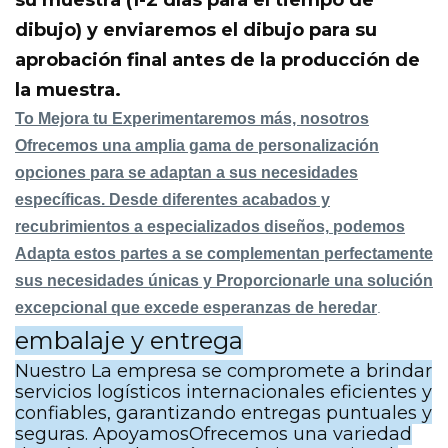
su muestra (1-2 días para el tiempo de
dibujo) y enviaremos el dibujo para su
aprobación final antes de la producción de
la muestra.
To
Mejora tu
Experimentaremos más, nosotros
Ofrecemos una amplia gama
de personalización
opciones para
se adaptan a sus necesidades
específicas. Desde
diferentes acabados
y
recubrimientos
a especializados
diseños,
podemos
Adapta estos
partes a
se complementan perfectamente
sus necesidades únicas y
Proporcionarle una
solución
excepcional
que excede
esperanzas de heredar
.
embalaje y entrega
Nuestro
La empresa se compromete a brindar
servicios logísticos internacionales eficientes y
confiables, garantizando entregas puntuales y
seguras. Apoyamos
Ofrecemos una variedad