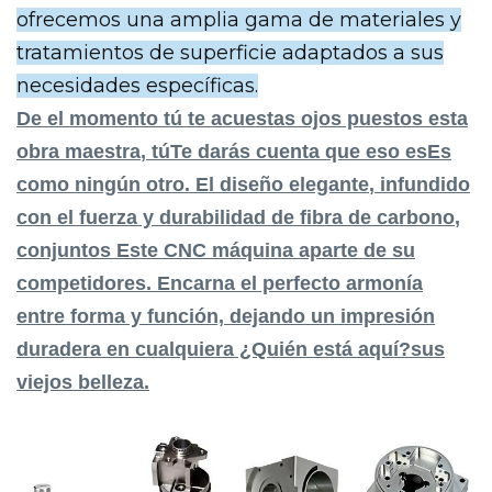
ofrecemos una amplia gama de materiales y
tratamientos de superficie adaptados a sus
necesidades específicas.
De
el momento
tú te acuestas
ojos puestos
esta
obra maestra
, tú
Te darás cuenta
que eso es
Es
como
ningún otro
. El
diseño elegante
, infundido
con el
fuerza y
durabilidad de
fibra de carbono
,
conjuntos
Este CNC
máquina aparte
de su
competidores.
Encarna
el perfecto
armonía
entre
forma y
función,
dejando un
impresión
duradera
en cualquiera
¿Quién está aquí?
sus
viejos
belleza.