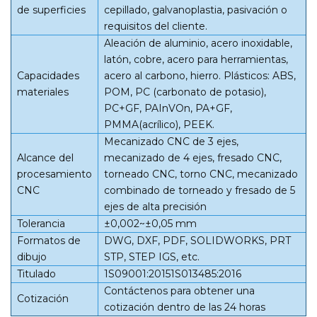
de superficies
cepillado, galvanoplastia, pasivación o
requisitos del cliente.
Aleación de aluminio, acero inoxidable,
latón, cobre, acero para herramientas,
Capacidades
acero al carbono, hierro. Plásticos: ABS,
materiales
POM, PC (carbonato de potasio),
PC+GF, PAInVOn, PA+GF,
PMMA(acrílico), PEEK.
Mecanizado CNC de 3 ejes,
Alcance del
mecanizado de 4 ejes, fresado CNC,
procesamiento
torneado CNC, torno CNC, mecanizado
CNC
combinado de torneado y fresado de 5
ejes de alta precisión
Tolerancia
±0,002~±0,05 mm
Formatos de
DWG, DXF, PDF, SOLIDWORKS, PRT
dibujo
STP, STEP IGS, etc.
Titulado
1S09001:20151S013485:2016
Contáctenos para obtener una
Cotización
cotización dentro de las 24 horas